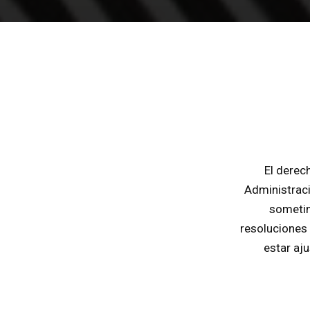
El derec
Administraci
sometim
resoluciones 
estar aju