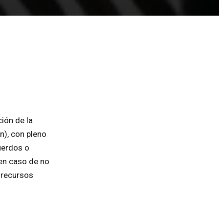
ión de la
n), con pleno
uerdos o
 en caso de no
r recursos